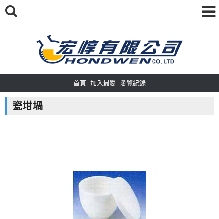
首頁
加入最愛
瀏覽紀錄
瓷坩堝