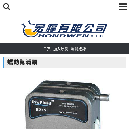
首頁
加入最愛
瀏覽紀錄
蠕動幫浦頭