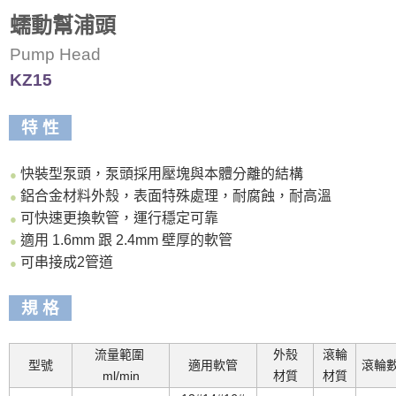
蠕動幫浦頭
Pump Head
KZ15
特 性
快裝型泵頭，泵頭採用壓塊與本體分離的結構
●
鋁合金材料外殼，表面特殊處理，耐腐蝕，耐高溫
●
可快速更換軟管，運行穩定可靠
●
適用 1.6mm 跟 2.4mm 壁厚的軟管
●
可串接成2管道
●
規 格
流量範圍
外殼
滾輪
型號
適用軟管
滾輪
ml/min
材質
材質